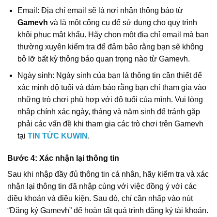
Email: Địa chỉ email sẽ là nơi nhận thông báo từ
Gamevh
và là một công cụ để sử dụng cho quy trình
khôi phục mật khẩu. Hãy chọn một địa chỉ email mà bạn
thường xuyên kiểm tra để đảm bảo rằng bạn sẽ không
bỏ lỡ bất kỳ thông báo quan trọng nào từ Gamevh.
Ngày sinh: Ngày sinh của bạn là thông tin cần thiết để
xác minh độ tuổi và đảm bảo rằng bạn chỉ tham gia vào
những trò chơi phù hợp với độ tuổi của mình. Vui lòng
nhập chính xác ngày, tháng và năm sinh để tránh gặp
phải các vấn đề khi tham gia các trò chơi trên Gamevh
tại
TIN TỨC KUWIN
.
Bước 4: Xác nhận lại thông tin
Sau khi nhập đầy đủ thông tin cá nhân, hãy kiểm tra và xác
nhận lại thông tin đã nhập cùng với việc đồng ý với các
điều khoản và điều kiện. Sau đó, chỉ cần nhấp vào nút
“Đăng ký Gamevh” để hoàn tất quá trình đăng ký tài khoản.