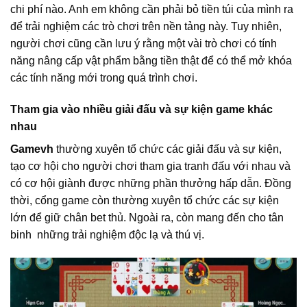
chi phí nào. Anh em không cần phải bỏ tiền túi của mình ra
để trải nghiệm các trò chơi trên nền tảng này. Tuy nhiên,
người chơi cũng cần lưu ý rằng một vài trò chơi có tính
năng nâng cấp vật phẩm bằng tiền thật để có thể mở khóa
các tính năng mới trong quá trình chơi.
Tham gia vào nhiều giải đấu và sự kiện game khác
nhau
Gamevh
thường xuyên tổ chức các giải đấu và sự kiện,
tạo cơ hội cho người chơi tham gia tranh đấu với nhau và
có cơ hội giành được những phần thưởng hấp dẫn. Đồng
thời, cổng game còn thường xuyên tổ chức các sự kiện
lớn để giữ chân bet thủ. Ngoài ra, còn mang đến cho tân
binh những trải nghiệm độc lạ và thú vị.