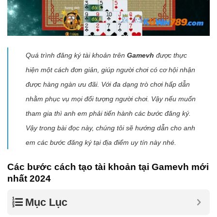
Quá trình đăng ký tài khoản trên
Gamevh
được thực
hiện một cách đơn giản, giúp người chơi có cơ hội nhận
được hàng ngàn ưu đãi. Với đa dạng trò chơi hấp dẫn
nhằm phục vụ mọi đối tượng người chơi. Vậy nếu muốn
tham gia thì anh em phải tiến hành các bước đăng ký.
Vậy trong bài đọc này, chúng tôi sẽ hướng dẫn cho anh
em các bước đăng ký tại địa điểm uy tín này nhé.
Các bước cách tạo tài khoản tại Gamevh mới
nhất 2024
Mục Lục