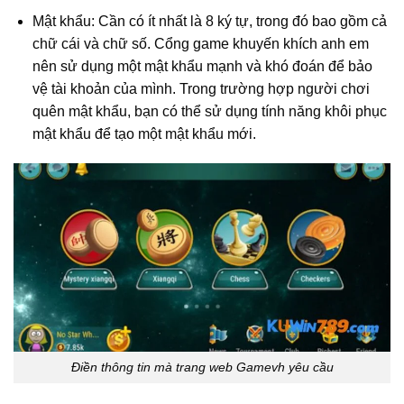
Mật khẩu: Cần có ít nhất là 8 ký tự, trong đó bao gồm cả
chữ cái và chữ số. Cổng game khuyến khích anh em
nên sử dụng một mật khẩu mạnh và khó đoán để bảo
vệ tài khoản của mình. Trong trường hợp người chơi
quên mật khẩu, bạn có thể sử dụng tính năng khôi phục
mật khẩu để tạo một mật khẩu mới.
Điền thông tin mà trang web Gamevh yêu cầu