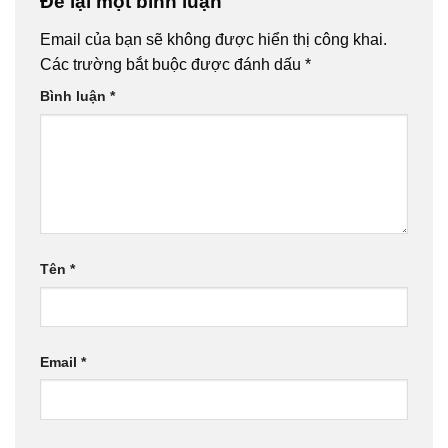
Để lại một bình luận
Email của bạn sẽ không được hiển thị công khai.
Các trường bắt buộc được đánh dấu
*
Bình luận
*
Tên
*
Email
*