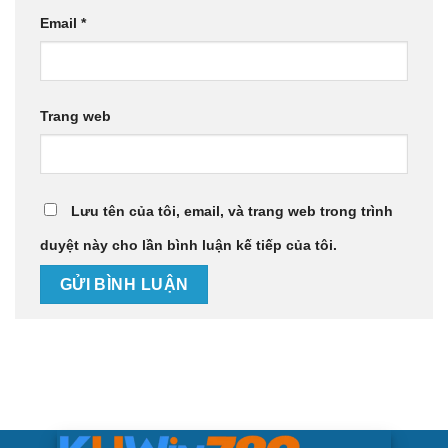
Email
*
Trang web
Lưu tên của tôi, email, và trang web trong trình
duyệt này cho lần bình luận kế tiếp của tôi.