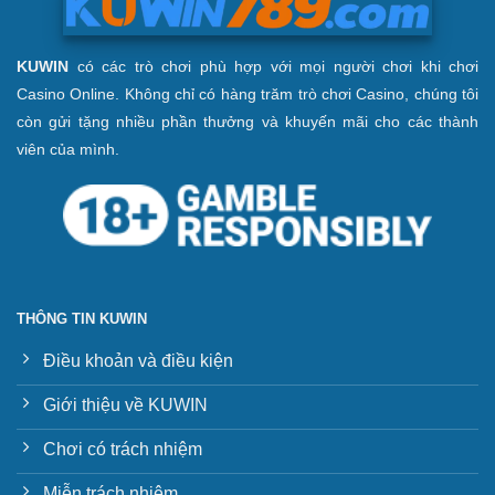
KUWIN
có các trò chơi phù hợp với mọi người chơi khi chơi
Casino Online. Không chỉ có hàng trăm trò chơi Casino, chúng tôi
còn gửi tặng nhiều phần thưởng và khuyến mãi cho các thành
viên của mình.
THÔNG TIN KUWIN
Điều khoản và điều kiện
Giới thiệu về KUWIN
Chơi có trách nhiệm
Miễn trách nhiệm