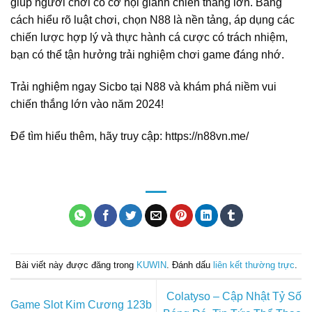
giúp người chơi có cơ hội giành chiến thắng lớn. Bằng
cách hiểu rõ luật chơi, chọn N88 là nền tảng, áp dụng các
chiến lược hợp lý và thực hành cá cược có trách nhiệm,
bạn có thể tận hưởng trải nghiệm chơi game đáng nhớ.
Trải nghiệm ngay Sicbo tại N88 và khám phá niềm vui
chiến thắng lớn vào năm 2024!
Để tìm hiểu thêm, hãy truy cập: https://n88vn.me/
Bài viết này được đăng trong
KUWIN
. Đánh dấu
liên kết thường trực
.
Colatyso – Cập Nhật Tỷ Số
Game Slot Kim Cương 123b