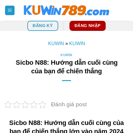
Bỏ
qua
nội
dung
ĐĂNG KÝ
ĐĂNG NHẬP
KUWIN
»
KUWIN
KUWIN
Sicbo N88: Hướng dẫn cuối cùng
của bạn để chiến thắng
Đánh giá post
Sicbo N88: Hướng dẫn cuối cùng của
bạn để chiến thắng lớn vào năm 2024