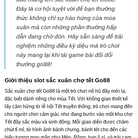
Đây là cơ hội tuyệt vời để bạn thưởng
thức không chỉ sự hào hứng của mùa
xuân mà còn những phần thưởng hấp
dẫn đang chờ đón. Hãy sẵn sàng để trải
nghiệm những điều kỳ diệu mà trò chơi
này mang lại khi
tải game bài đổi đổi
thưởng go88
!
Giới thiệu slot sắc xuân chợ tết Go88
Sắc xuân chợ tết Go88 là một trò chơi nổ hũ đầy mới lạ,
đặc biệt dành riêng cho mùa Tết. Với không gian thiết kế
lấy cảm hứng từ lễ hội Tết truyền thống, trò chơi mang đến
cho người chơi cảm giác như đang bước vào một khu chợ
Tết đầy sắc màu và sinh động. Mỗi giao diện được chăm
chút tỉ mỉ, từ hình ảnh bánh chưng, bánh tét cho đến các
biểu tượng may mắn như Mèo, Rồng, bao lì xì, và trái cam,