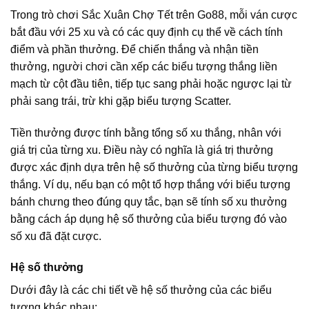
Trong trò chơi Sắc Xuân Chợ Tết trên Go88, mỗi ván cược
bắt đầu với 25 xu và có các quy định cụ thể về cách tính
điểm và phần thưởng. Để chiến thắng và nhận tiền
thưởng, người chơi cần xếp các biểu tượng thắng liền
mạch từ cột đầu tiên, tiếp tục sang phải hoặc ngược lại từ
phải sang trái, trừ khi gặp biểu tượng Scatter.
Tiền thưởng được tính bằng tổng số xu thắng, nhân với
giá trị của từng xu. Điều này có nghĩa là giá trị thưởng
được xác định dựa trên hệ số thưởng của từng biểu tượng
thắng. Ví dụ, nếu bạn có một tổ hợp thắng với biểu tượng
bánh chưng theo đúng quy tắc, bạn sẽ tính số xu thưởng
bằng cách áp dụng hệ số thưởng của biểu tượng đó vào
số xu đã đặt cược.
Hệ số thưởng
Dưới đây là các chi tiết về hệ số thưởng của các biểu
tượng khác nhau: