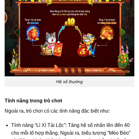
Hệ số thưởng
Tính năng trong trò chơi
Ngoài ra, trò chơi có các tính năng đặc biệt như:
Tính năng “Lì Xì Tài Lộc”: Tăng hệ số nhân lên đến 40
cho mỗi tổ hợp thắng. Ngoài ra, biểu tượng “Mèo Béo”