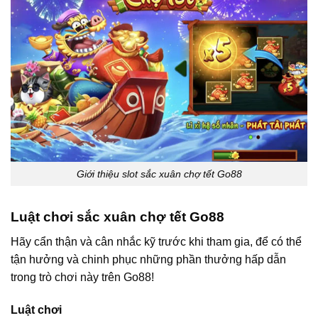
Giới thiệu slot sắc xuân chợ tết Go88
Luật chơi sắc xuân chợ tết Go88
Hãy cẩn thận và cân nhắc kỹ trước khi tham gia, để có thể
tận hưởng và chinh phục những phần thưởng hấp dẫn
trong trò chơi này trên Go88!
Luật chơi