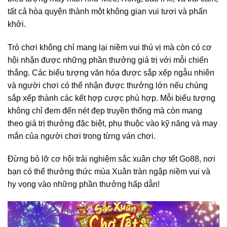
tất cả hòa quyện thành một không gian vui tươi và phấn
khởi.
Trò chơi không chỉ mang lại niềm vui thú vị mà còn có cơ
hội nhận được những phần thưởng giá trị với mỗi chiến
thắng. Các biểu tượng văn hóa được sắp xếp ngẫu nhiên
và người chơi có thể nhận được thưởng lớn nếu chúng
sắp xếp thành các kết hợp cược phù hợp. Mỗi biểu tượng
không chỉ đem đến nét đẹp truyền thống mà còn mang
theo giá trị thưởng đặc biệt, phụ thuộc vào kỹ năng và may
mắn của người chơi trong từng ván chơi.
Đừng bỏ lỡ cơ hội trải nghiệm sắc xuân chợ tết Go88, nơi
bạn có thể thưởng thức mùa Xuân tràn ngập niềm vui và
hy vọng vào những phần thưởng hấp dẫn!