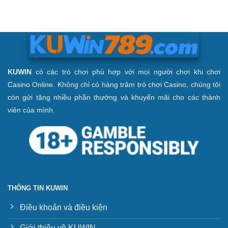
KUWIN
có các trò chơi phù hợp với mọi người chơi khi chơi
Casino Online. Không chỉ có hàng trăm trò chơi Casino, chúng tôi
còn gửi tặng nhiều phần thưởng và khuyến mãi cho các thành
viên của mình.
THÔNG TIN KUWIN
Điều khoản và điều kiện
Giới thiệu về KUWIN