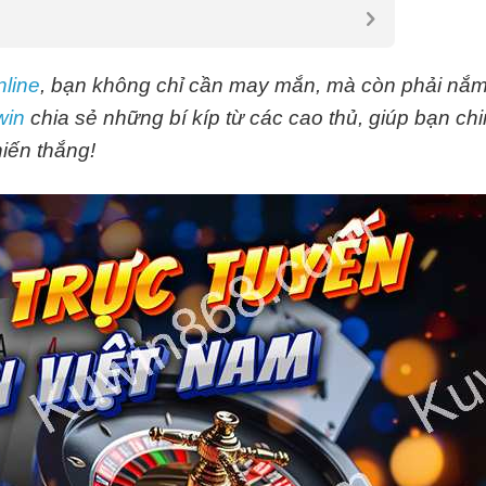
nline
, bạn không chỉ cần may mắn, mà còn phải nắ
win
chia sẻ những bí kíp từ các cao thủ, giúp bạn ch
iến thắng!