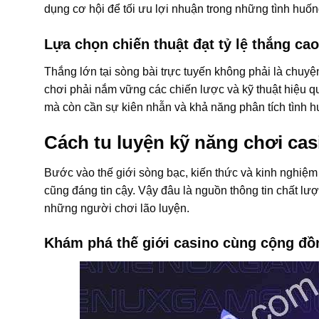
dụng cơ hội để tối ưu lợi nhuận trong những tình huốn
Lựa chọn chiến thuật đạt tỷ lệ thắng cao
Thắng lớn tại sòng bài trực tuyến không phải là chuyệ
chơi phải nắm vững các chiến lược và kỹ thuật hiệu qu
mà còn cần sự kiên nhẫn và khả năng phân tích tình 
Cách tu luyện kỹ năng chơi cas
Bước vào thế giới sòng bạc, kiến thức và kinh nghiệm
cũng đáng tin cậy. Vậy đâu là nguồn thông tin chất l
những người chơi lão luyện.
Khám phá thế giới casino cùng cộng đ