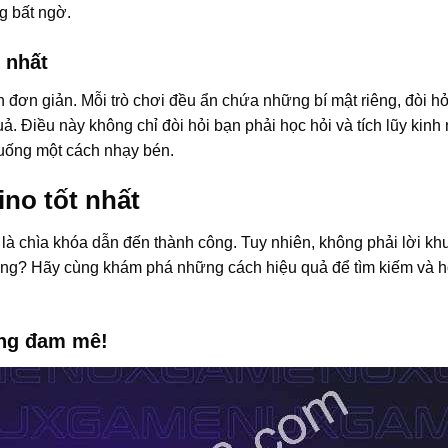
g bất ngờ.
 nhất
n đơn giản. Mỗi trò chơi đều ẩn chứa những bí mật riêng, đòi h
ả. Điều này không chỉ đòi hỏi bạn phải học hỏi và tích lũy kinh
huống một cách nhạy bén.
ino tốt nhất
 là chìa khóa dẫn đến thành công. Tuy nhiên, không phải lời k
ượng? Hãy cùng khám phá những cách hiệu quả để tìm kiếm và h
ồng đam mê!