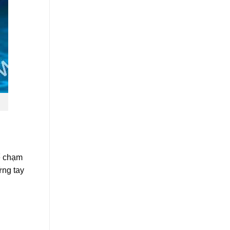
ể chạm
ững tay