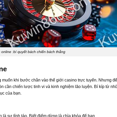
online :bí quyết bách chiến bách thắng
ine
g muốn khi bước chân vào thế giới casino trực tuyến. Nhưng đ
 cần chiến lược tinh vi và kinh nghiệm lão luyện. Bí kíp từ nh
hục của bạn.
là sự tỉnh táo. Biết điểm dừng là chìa khóa để bạn