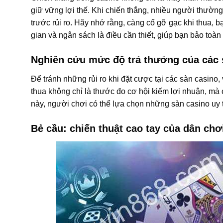
giữ vững lợi thế. Khi chiến thắng, nhiều người thườ
trước rủi ro. Hãy nhớ rằng, càng cố gỡ gạc khi thua, bạ
gian và ngân sách là điều cần thiết, giúp bạn bảo toàn 
Nghiên cứu mức độ trả thưởng của các 
Để tránh những rủi ro khi đặt cược tại các sàn casino, 
thua không chỉ là thước đo cơ hội kiếm lợi nhuận, mà
này, người chơi có thể lựa chọn những sàn casino uy t
Bẻ cầu: chiến thuật cao tay của dân chơ