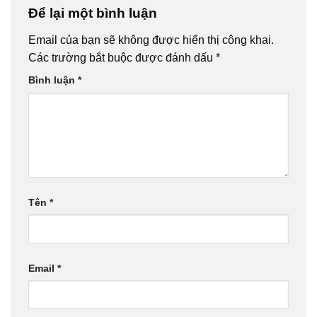
Để lại một bình luận
Email của bạn sẽ không được hiển thị công khai.
Các trường bắt buộc được đánh dấu
*
Bình luận
*
Tên
*
Email
*