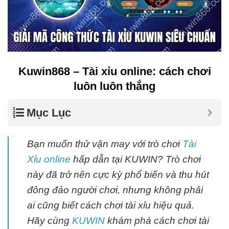
Kuwin868 – Tài xỉu online: cách chơi
luôn luôn thắng
Mục Lục
Bạn muốn thử vận may với trò chơi
Tài
Xỉu online
hấp dẫn tại KUWIN? Trò chơi
này đã trở nên cực kỳ phổ biến và thu hút
đông đảo người chơi, nhưng không phải
ai cũng biết cách chơi tài xỉu hiệu quả.
Hãy cùng
KUWIN
khám phá cách chơi tài