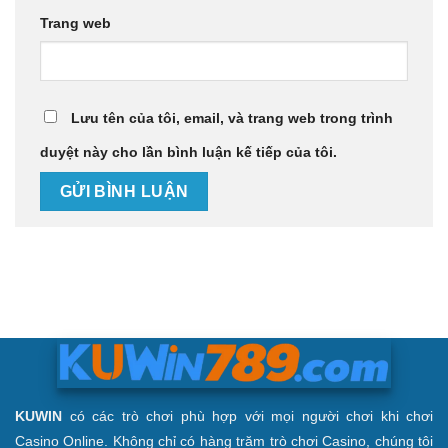
Trang web
Lưu tên của tôi, email, và trang web trong trình
duyệt này cho lần bình luận kế tiếp của tôi.
KUWIN
có các trò chơi phù hợp với mọi người chơi khi chơi
Casino Online. Không chỉ có hàng trăm trò chơi Casino, chúng tôi