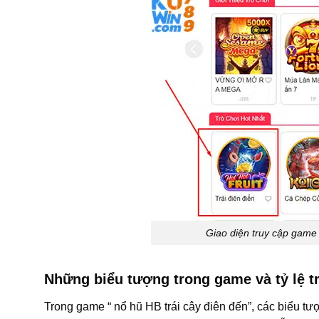
Giao diện truy cập game 
Những biểu tượng trong game và tỷ lệ 
Trong game “ nổ hũ HB trái cây điên đến”, các biểu tư