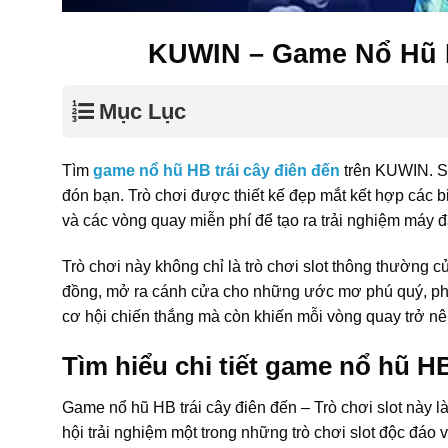
KUWIN – Game Nổ Hũ 
Mục Lục
Tìm
game nổ hũ HB trái cây điên đến
trên KUWIN. S
đón bạn. Trò chơi được thiết kế đẹp mắt kết hợp các bi
và các vòng quay miễn phí để tạo ra trải nghiệm máy 
Trò chơi này không chỉ là trò chơi slot thông thường c
đồng, mở ra cánh cửa cho những ước mơ phú quý, phú 
cơ hội chiến thắng mà còn khiến mỗi vòng quay trở nên
Tìm hiểu chi tiết game nổ hũ HB
Game nổ hũ HB trái cây điên đến – Trò chơi slot này 
hội trải nghiệm một trong những trò chơi slot độc đáo 