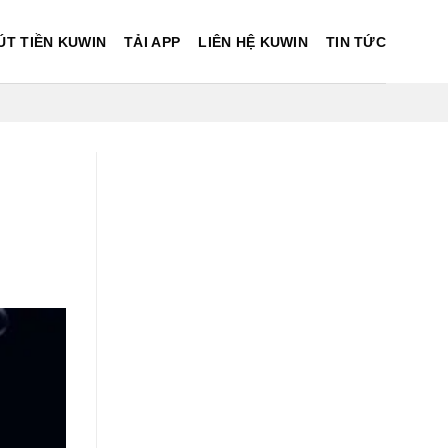
ÚT TIỀN KUWIN
TẢI APP
LIÊN HỆ KUWIN
TIN TỨC