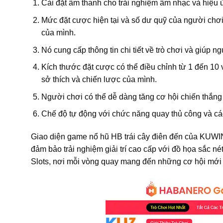
Cài đặt âm thanh cho trải nghiệm âm nhạc và hiệu ứ
Mức đặt cược hiện tại và số dư quỹ của người chơi đ
của mình.
Nó cung cấp thông tin chi tiết về trò chơi và giúp n
Kích thước đặt cược có thể điều chỉnh từ 1 đến 10 
sở thích và chiến lược của mình.
Người chơi có thể dễ dàng tăng cơ hội chiến thắng
Chế độ tự động với chức năng quay thủ công và cá
Giao diện game nổ hũ HB trái cây điên đến của KUWI
đảm bảo trải nghiệm giải trí cao cấp với đồ họa sắc n
Slots, nơi mỗi vòng quay mang đến những cơ hội mới 