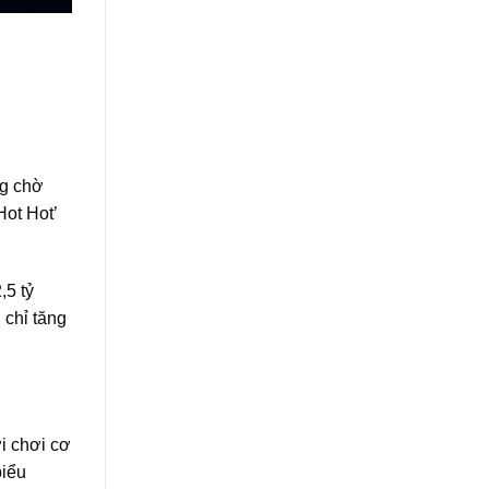
ng chờ
Hot Hot’
,5 tỷ
 chỉ tăng
i chơi cơ
biểu