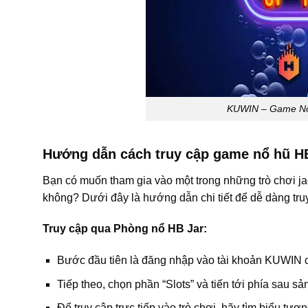
KUWIN – Game Nổ
Hướng dẫn cách truy cập game nổ hũ HB
Bạn có muốn tham gia vào một trong những trò chơi j
không? Dưới đây là hướng dẫn chi tiết để dễ dàng tru
Truy cập qua Phòng nổ HB Jar:
Bước đầu tiên là đăng nhập vào tài khoản KUWIN 
Tiếp theo, chọn phần “Slots” và tiến tới phía sau s
Để truy cập trực tiếp vào trò chơi, hãy tìm biểu tượn