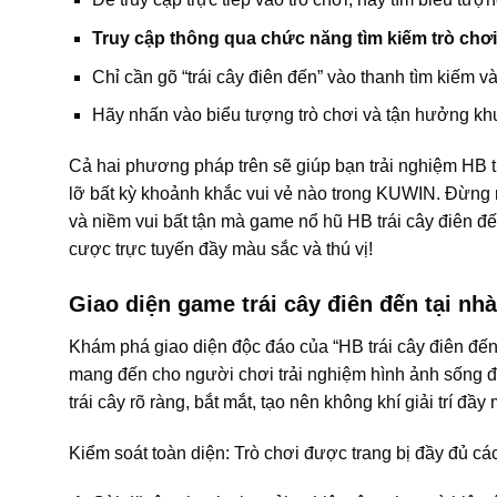
Truy cập thông qua chức năng tìm kiếm trò chơ
Chỉ cần gõ “trái cây điên đến” vào thanh tìm kiếm 
Hãy nhấn vào biểu tượng trò chơi và tận hưởng khu v
Cả hai phương pháp trên sẽ giúp bạn trải nghiệm HB t
lỡ bất kỳ khoảnh khắc vui vẻ nào trong KUWIN. Đừng
và niềm vui bất tận mà game nổ hũ HB trái cây điên đ
cược trực tuyến đầy màu sắc và thú vị!
Giao diện game trái cây điên đến tại n
Khám phá giao diện độc đáo của “HB trái cây điên đến
mang đến cho người chơi trải nghiệm hình ảnh sống độn
trái cây rõ ràng, bắt mắt, tạo nên không khí giải trí đầ
Kiểm soát toàn diện: Trò chơi được trang bị đầy đủ cá