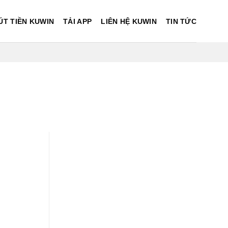
ÚT TIỀN KUWIN
TẢI APP
LIÊN HỆ KUWIN
TIN TỨC