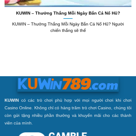
KUWIN – Thưởng Thắng Mỗi Ngày Bắn Cá Nổ Hũ?
KUWIN – Thưởng Thắng Mỗi Ngày Bắn Cá Nổ Hũ? Người
chiến thắng sẽ thể
KUWIN
có các trò chơi phù hợp với mọi người chơi khi chơi
Casino Online. Không chỉ có hàng trăm trò chơi Casino, chúng tôi
còn gửi tặng nhiều phần thưởng và khuyến mãi cho các thành
viên của mình.