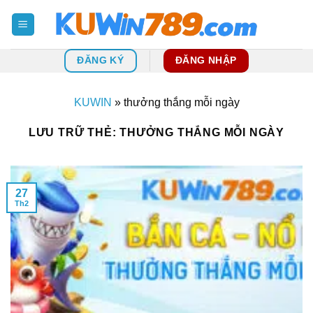
Bỏ
qua
nội
dung
ĐĂNG KÝ
ĐĂNG NHẬP
KUWIN
»
thưởng thắng mỗi ngày
LƯU TRỮ THẺ:
THƯỞNG THẮNG MỖI NGÀY
27
Th2