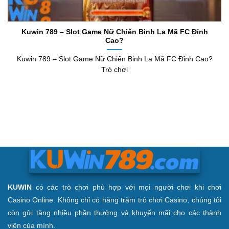
Kuwin 789 – Slot Game Nữ Chiến Binh La Mã FC Đỉnh
Cao?
Kuwin 789 – Slot Game Nữ Chiến Binh La Mã FC Đỉnh Cao?
Trò chơi
KUWIN
có các trò chơi phù hợp với mọi người chơi khi chơi
Casino Online. Không chỉ có hàng trăm trò chơi Casino, chúng tôi
còn gửi tặng nhiều phần thưởng và khuyến mãi cho các thành
viên của mình.