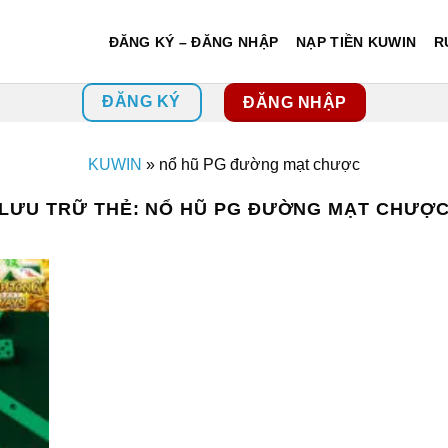
ĐĂNG KÝ – ĐĂNG NHẬP
NẠP TIỀN KUWIN
R
ĐĂNG KÝ
ĐĂNG NHẬP
KUWIN
»
nổ hũ PG đường mạt chược
LƯU TRỮ THẺ:
NỔ HŨ PG ĐƯỜNG MẠT CHƯỢ