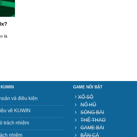
0x?
n là
 KUWIN
GAME NỔI BẬT
XỔ SỐ
hoản và điều kiện
NỔ HŨ
hiệu về KUWIN
SÒNG BÀI
THỂ THAO
ó trách nhiệm
GAME BÀI
rách nhiệm
BẮN CÁ