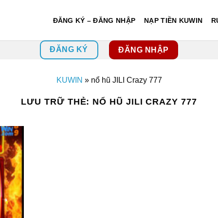
ĐĂNG KÝ – ĐĂNG NHẬP
NẠP TIỀN KUWIN
R
ĐĂNG KÝ
ĐĂNG NHẬP
KUWIN
»
nổ hũ JILI Crazy 777
LƯU TRỮ THẺ:
NỔ HŨ JILI CRAZY 777