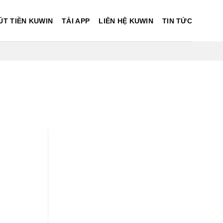
ÚT TIỀN KUWIN
TẢI APP
LIÊN HỆ KUWIN
TIN TỨC