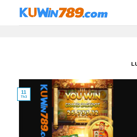
Bỏ
qua
nội
dung
L
11
Th3