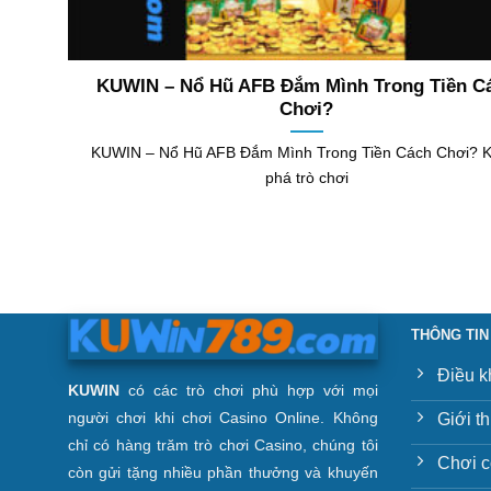
KUWIN – Nổ Hũ AFB Đắm Mình Trong Tiền C
Chơi?
KUWIN – Nổ Hũ AFB Đắm Mình Trong Tiền Cách Chơi? 
phá trò chơi
THÔNG TIN
Điều k
KUWIN
có các trò chơi phù hợp với mọi
người chơi khi chơi Casino Online. Không
Giới t
chỉ có hàng trăm trò chơi Casino, chúng tôi
Chơi c
còn gửi tặng nhiều phần thưởng và khuyến