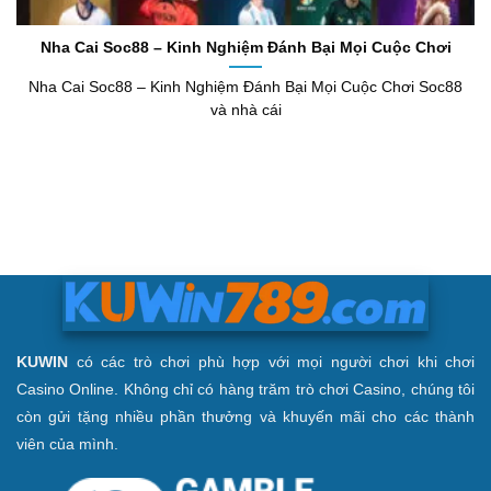
Nha Cai Soc88 – Kinh Nghiệm Đánh Bại Mọi Cuộc Chơi
Nha Cai Soc88 – Kinh Nghiệm Đánh Bại Mọi Cuộc Chơi Soc88
và nhà cái
KUWIN
có các trò chơi phù hợp với mọi người chơi khi chơi
Casino Online. Không chỉ có hàng trăm trò chơi Casino, chúng tôi
còn gửi tặng nhiều phần thưởng và khuyến mãi cho các thành
viên của mình.