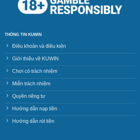
THÔNG TIN KUWIN
Điều khoản và điều kiện
Giới thiệu về KUWIN
Chơi có trách nhiệm
Miễn trách nhiệm
Quyền riêng tư
Hướng dẫn nạp tiền
Hướng dẫn rút tiền