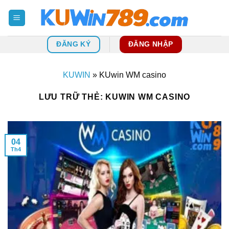
Bỏ
qua
nội
dung
ĐĂNG KÝ
ĐĂNG NHẬP
KUWIN
»
KUwin WM casino
LƯU TRỮ THẺ:
KUWIN WM CASINO
04
Th4