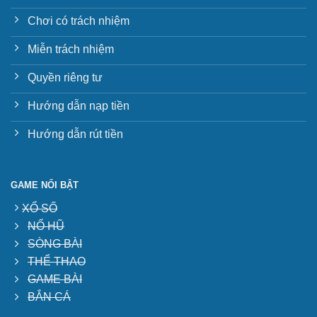
Chơi có trách nhiệm
Miễn trách nhiệm
Quyền riêng tư
Hướng dẫn nạp tiền
Hướng dẫn rút tiền
GAME NỔI BẬT
XỔ SỐ
NỔ HŨ
SÒNG BÀI
THỂ THAO
GAME BÀI
BẮN CÁ