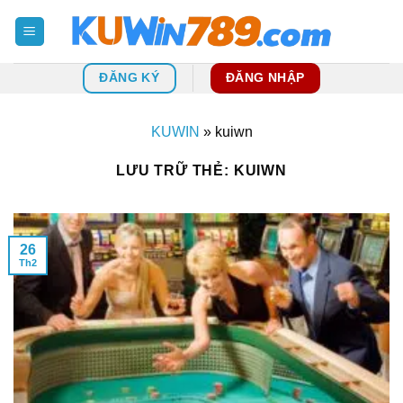
Bỏ
qua
nội
dung
ĐĂNG KÝ
ĐĂNG NHẬP
KUWIN
»
kuiwn
LƯU TRỮ THẺ:
KUIWN
26
Th2