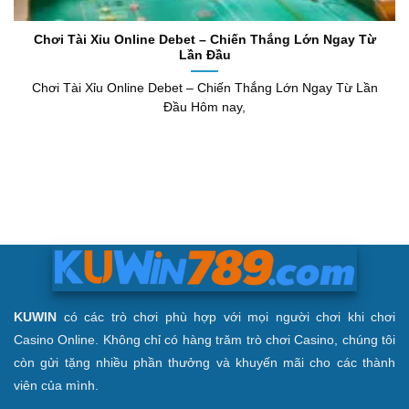
Chơi Tài Xỉu Online Debet – Chiến Thắng Lớn Ngay Từ
Lần Đầu
Chơi Tài Xỉu Online Debet – Chiến Thắng Lớn Ngay Từ Lần
Đầu Hôm nay,
KUWIN
có các trò chơi phù hợp với mọi người chơi khi chơi
Casino Online. Không chỉ có hàng trăm trò chơi Casino, chúng tôi
còn gửi tặng nhiều phần thưởng và khuyến mãi cho các thành
viên của mình.