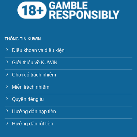
THÔNG TIN KUWIN
Điều khoản và điều kiện
Giới thiệu về KUWIN
Chơi có trách nhiệm
Miễn trách nhiệm
Quyền riêng tư
Hướng dẫn nạp tiền
Hướng dẫn rút tiền