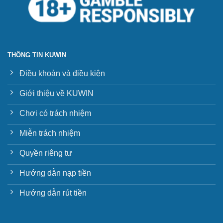
THÔNG TIN KUWIN
Điều khoản và điều kiện
Giới thiệu về KUWIN
Chơi có trách nhiệm
Miễn trách nhiệm
Quyền riêng tư
Hướng dẫn nạp tiền
Hướng dẫn rút tiền