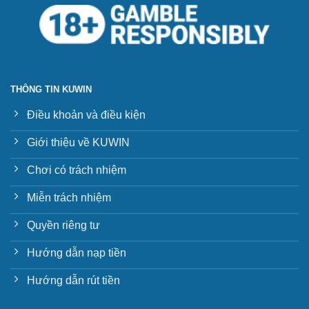
THÔNG TIN KUWIN
Điều khoản và điều kiện
Giới thiệu về KUWIN
Chơi có trách nhiệm
Miễn trách nhiệm
Quyền riêng tư
Hướng dẫn nạp tiền
Hướng dẫn rút tiền