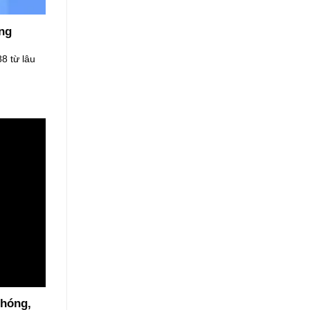
ợng
8 từ lâu
Chóng,