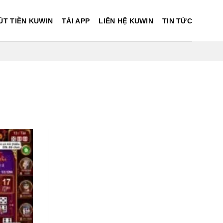
ÚT TIỀN KUWIN
TẢI APP
LIÊN HỆ KUWIN
TIN TỨC