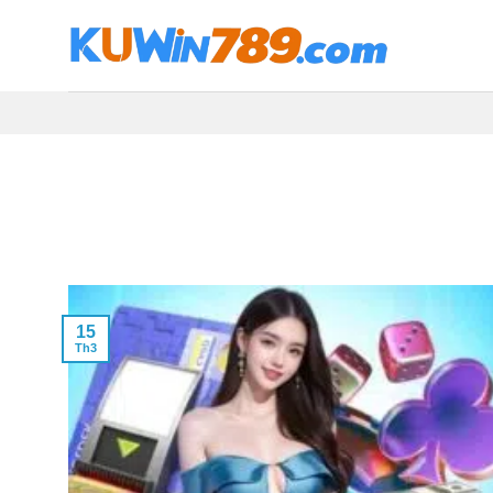
Bỏ
qua
nội
dung
15
Th3