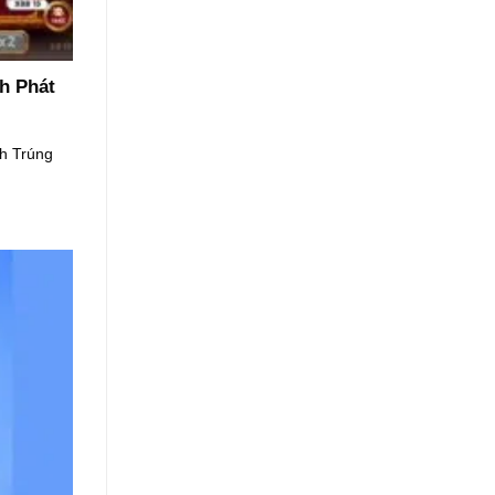
h Phát
ch Trúng