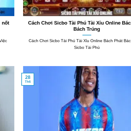
 nốt
Cách Chơi Sicbo Tài Phú Tài Xỉu Online Bác
Bách Trúng
Việc
Cách Chơi Sicbo Tài Phú Tài Xỉu Online Bách Phát Bá
Sicbo Tài Phú
28
Th6